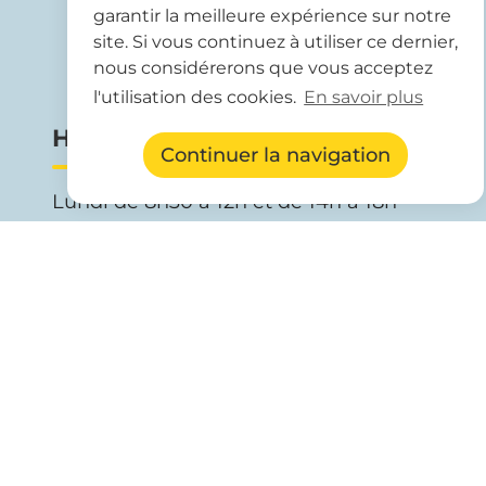
garantir la meilleure expérience sur notre
site. Si vous continuez à utiliser ce dernier,
nous considérerons que vous acceptez
+33 (0)4 67 57 72 97
l'utilisation des cookies.
En savoir plus
Horaires d'ouverture
Continuer la navigation
Lundi de 8h30 à 12h et de 14h à 18h
Mardi, mercredi et jeudi de 8h30 à 12h
Vendredi de 8h30 à 12h et de 14h à 17h.
Nous contacter
Mentions légales
Confidentialité