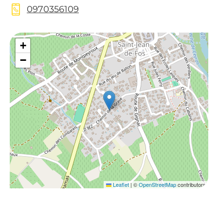
0970356109
+
−
Leaflet
|
©
OpenStreetMap
contributors