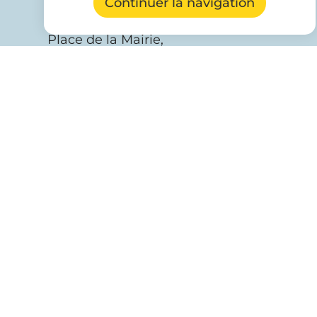
Continuer la navigation
Place de la Mairie,
34150 Saint-Jean-de-Fos
+33 (0)4 67 57 72 97
Horaires d'ouverture
Lundi de 8h30 à 12h et de 14h à 18h
Mardi, mercredi et jeudi de 8h30 à 12h
Vendredi de 8h30 à 12h et de 14h à 17h.