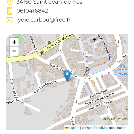
34150 Saint-Jean-de-Fos
0610416842
lydie.carbou@free.fr
+
−
Leaflet
|
©
OpenStreetMap
contributors